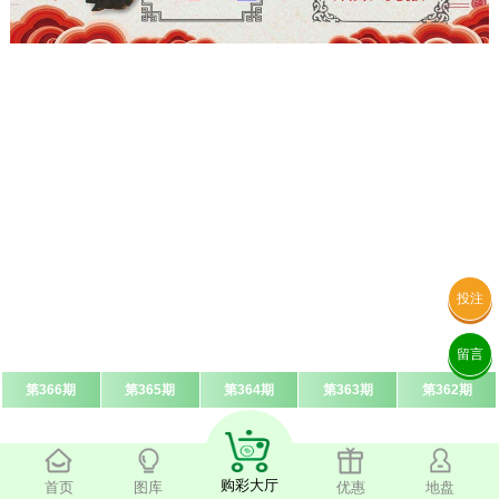
投注
留言
第366期
第365期
第364期
第363期
第362期
购彩大厅
首页
图库
优惠
地盘