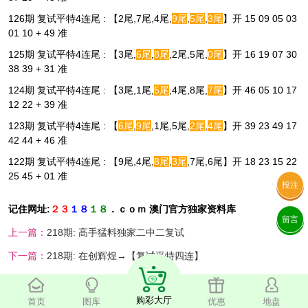
126期 复试平特4连尾 : 【2尾,7尾,4尾,
9尾
,
5尾
,
3尾
】开 15 09 05 03
01 10 + 49 准
125期 复试平特4连尾 : 【3尾,
6尾
,
8尾
,2尾,5尾,
0尾
】开 16 19 07 30
38 39 + 31 准
124期 复试平特4连尾 : 【3尾,1尾,
5尾
,4尾,8尾,
7尾
】开 46 05 10 17
12 22 + 39 准
123期 复试平特4连尾 : 【
6尾
,
9尾
,1尾,5尾,
2尾
,
4尾
】开 39 23 49 17
42 44 + 46 准
122期 复试平特4连尾 : 【9尾,4尾,
8尾
,
3尾
,7尾,6尾】开 18 23 15 22
25 45 + 01 准
投注
记住网址:
２３
１８
１８
．ｃｏｍ 澳门官方独家资料库
留言
上一篇：
218期: 高手猛料独家二中二复试
下一篇：
218期: 在创辉煌→【复试平特四连】
购彩大厅
首页
图库
优惠
地盘