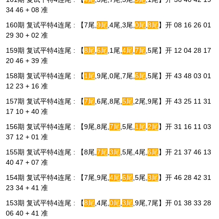
34 46 + 08 准
160期 复试平特4连尾 : 【7尾,
9尾
,4尾,3尾,
0尾
,
8尾
】开 08 16 26 01
29 30 + 02 准
159期 复试平特4连尾 : 【
8尾
,
6尾
,1尾,
4尾
,
7尾
,5尾】开 12 04 28 17
20 46 + 39 准
158期 复试平特4连尾 : 【
1尾
,9尾,0尾,7尾,
6尾
,5尾】开 43 48 03 01
12 23 + 16 准
157期 复试平特4连尾 : 【
7尾
,6尾,8尾,
5尾
,2尾,9尾】开 43 25 11 31
17 10 + 40 准
156期 复试平特4连尾 : 【9尾,8尾,
7尾
,5尾,
1尾
,
2尾
】开 31 16 11 03
37 12 + 01 准
155期 复试平特4连尾 : 【8尾,
7尾
,
3尾
,5尾,4尾,
6尾
】开 21 37 46 13
40 47 + 07 准
154期 复试平特4连尾 : 【7尾,9尾,
4尾
,
6尾
,5尾,
3尾
】开 46 28 42 31
23 34 + 41 准
153期 复试平特4连尾 : 【
8尾
,4尾,
0尾
,
3尾
,9尾,7尾】开 01 38 33 28
06 40 + 41 准