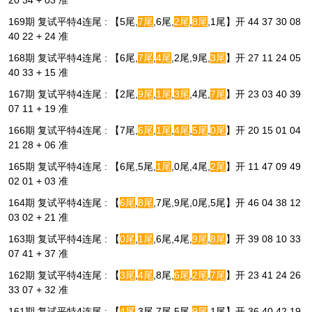
20 34 + 03 准
169期 复试平特4连尾 : 【5尾,
7尾
,6尾,
2尾
,
8尾
,1尾】开 44 37 30 08
40 22 + 24 准
168期 复试平特4连尾 : 【6尾,
7尾
,
4尾
,2尾,9尾,
3尾
】开 27 11 24 05
40 33 + 15 准
167期 复试平特4连尾 : 【2尾,
9尾
,
1尾
,
3尾
,4尾,
7尾
】开 23 03 40 39
07 11 + 19 准
166期 复试平特4连尾 : 【7尾,
6尾
,
1尾
,
4尾
,
5尾
,
0尾
】开 20 15 01 04
21 28 + 06 准
165期 复试平特4连尾 : 【6尾,5尾,
1尾
,0尾,4尾,
2尾
】开 11 47 09 49
02 01 + 03 准
164期 复试平特4连尾 : 【
6尾
,
8尾
,7尾,9尾,0尾,5尾】开 46 04 38 12
03 02 + 21 准
163期 复试平特4连尾 : 【
0尾
,
1尾
,6尾,4尾,
9尾
,
8尾
】开 39 08 10 33
07 41 + 37 准
162期 复试平特4连尾 : 【
3尾
,
4尾
,8尾,
6尾
,
2尾
,
7尾
】开 23 41 24 26
33 07 + 32 准
161期 复试平特4连尾 : 【
4尾
,3尾,7尾,5尾,
9尾
,1尾】开 36 40 42 19